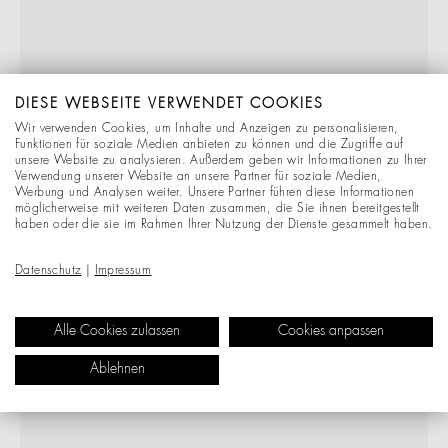
DIESE WEBSEITE VERWENDET COOKIES
Wir verwenden Cookies, um Inhalte und Anzeigen zu personalisieren,
Funktionen für soziale Medien anbieten zu können und die Zugriffe auf
unsere Website zu analysieren. Außerdem geben wir Informationen zu Ihrer
Verwendung unserer Website an unsere Partner für soziale Medien,
Werbung und Analysen weiter. Unsere Partner führen diese Informationen
möglicherweise mit weiteren Daten zusammen, die Sie ihnen bereitgestellt
haben oder die sie im Rahmen Ihrer Nutzung der Dienste gesammelt haben.
Datenschutz
|
Impressum
Alle Cookies zulassen
Cookies anpassen
Ablehnen