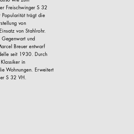
enauso wie zum
Der Freischwinger S 32
 Popularität trägt die
stellung von
insatz von Stahlrohr.
ll Gegenwart und
 Marcel Breuer entwarf
delle seit 1930. Durch
Klassiker in
die Wohnungen. Erweitert
ker S 32 VH.