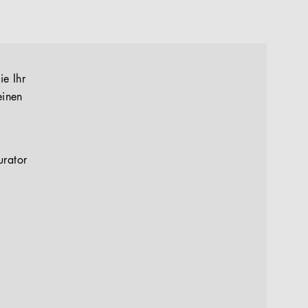
ie Ihr
einen
urator