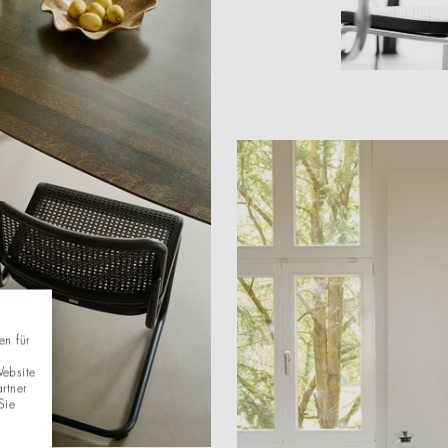
en für
Website
rtner
Sie