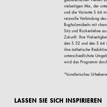
gestalterischen Welten 
vielseitigen Mix, der un
und die Variante S 64 mit
reizvolle Verbindung des
Bugholzmöbeln mit charak
Sitz und Rückenlehne aus
Zukunft. Ihre Vielseitigk
den S 32 und den S 64 in
ihre ästhetische Reduktio
unterschiedlichste Umge
wird das Programm durch
*künstlerisches Urheberr
LASSEN SIE SICH INSPIRIEREN