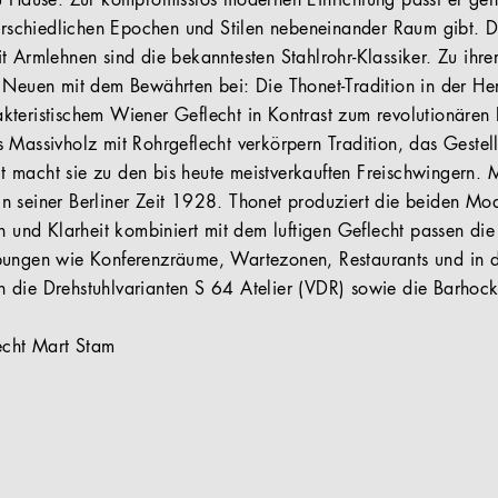
zu Hause. Zur kompromisslos modernen Einrichtung passt er g
terschiedlichen Epochen und Stilen nebeneinander Raum gibt. 
 Armlehnen sind die bekanntesten Stahlrohr-Klassiker. Zu ihrer
 Neuen mit dem Bewährten bei: Die Thonet-Tradition in der Her
teristischem Wiener Geflecht in Kontrast zum revolutionären E
 Massivholz mit Rohrgeflecht verkörpern Tradition, das Geste
eit macht sie zu den bis heute meistverkauften Freischwingern.
 seiner Berliner Zeit 1928. Thonet produziert die beiden Mo
n und Klarheit kombiniert mit dem luftigen Geflecht passen die 
bungen wie Konferenzräume, Wartezonen, Restaurants und in 
 die Drehstuhlvarianten S 64 Atelier (VDR) sowie die Barhoc
echt Mart Stam