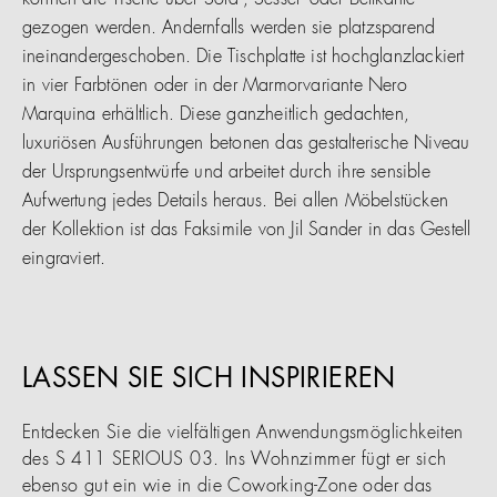
können die Tische über Sofa-, Sessel- oder Bettkante
gezogen werden. Andernfalls werden sie platzsparend
ineinandergeschoben. Die Tischplatte ist hochglanzlackiert
in vier Farbtönen oder in der Marmorvariante Nero
Marquina erhältlich. Diese ganzheitlich gedachten,
luxuriösen Ausführungen betonen das gestalterische Niveau
der Ursprungsentwürfe und arbeitet durch ihre sensible
Aufwertung jedes Details heraus. Bei allen Möbelstücken
der Kollektion ist das Faksimile von Jil Sander in das Gestell
eingraviert.
LASSEN SIE SICH INSPIRIEREN
Entdecken Sie die vielfältigen Anwendungsmöglichkeiten
des S 411 SERIOUS 03. Ins Wohnzimmer fügt er sich
ebenso gut ein wie in die Coworking-Zone oder das