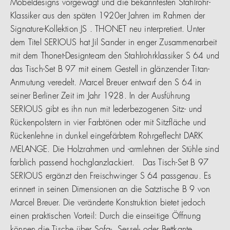
Möbeldesigns vorgewagt und die bekanntesten Stahlrohr-
Klassiker aus den späten 1920er Jahren im Rahmen der
Signature-Kollektion JS . THONET neu interpretiert. Unter
dem Titel SERIOUS hat Jil Sander in enger Zusammenarbeit
mit dem Thonet-Designteam den Stahlrohrklassiker S 64 und
das Tisch-Set B 97 mit einem Gestell in glänzender Titan-
Anmutung veredelt. Marcel Breuer entwarf den S 64 in
seiner Berliner Zeit im Jahr 1928. In der Ausführung
SERIOUS gibt es ihn nun mit lederbezogenen Sitz- und
Rückenpolstern in vier Farbtönen oder mit Sitzfläche und
Rückenlehne in dunkel eingefärbtem Rohrgeflecht DARK
MELANGE. Die Holzrahmen und -armlehnen der Stühle sind
farblich passend hochglanzlackiert. Das Tisch-Set B 97
SERIOUS ergänzt den Freischwinger S 64 passgenau. Es
erinnert in seinen Dimensionen an die Satztische B 9 von
Marcel Breuer. Die veränderte Konstruktion bietet jedoch
einen praktischen Vorteil: Durch die einseitige Öffnung