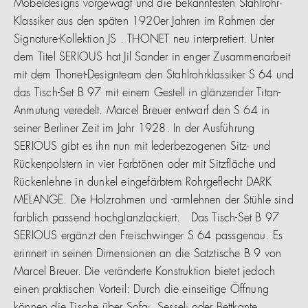
Möbeldesigns vorgewagt und die bekanntesten Stahlrohr-
Klassiker aus den späten 1920er Jahren im Rahmen der
Signature-Kollektion JS . THONET neu interpretiert. Unter
dem Titel SERIOUS hat Jil Sander in enger Zusammenarbeit
mit dem Thonet-Designteam den Stahlrohrklassiker S 64 und
das Tisch-Set B 97 mit einem Gestell in glänzender Titan-
Anmutung veredelt. Marcel Breuer entwarf den S 64 in
seiner Berliner Zeit im Jahr 1928. In der Ausführung
SERIOUS gibt es ihn nun mit lederbezogenen Sitz- und
Rückenpolstern in vier Farbtönen oder mit Sitzfläche und
Rückenlehne in dunkel eingefärbtem Rohrgeflecht DARK
MELANGE. Die Holzrahmen und -armlehnen der Stühle sind
farblich passend hochglanzlackiert. Das Tisch-Set B 97
SERIOUS ergänzt den Freischwinger S 64 passgenau. Es
erinnert in seinen Dimensionen an die Satztische B 9 von
Marcel Breuer. Die veränderte Konstruktion bietet jedoch
einen praktischen Vorteil: Durch die einseitige Öffnung