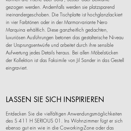
können die Tische über Sofa-, Sessel- oder Bettkante
gezogen werden. Andernfalls werden sie platzsparend
ineinandergeschoben. Die Tischplatte ist hochglanzlackiert
in vier Farbtönen oder in der Marmorvariante Nero
Marquina erhältlich. Diese ganzheitlich gedachten,
luxuriösen Ausführungen betonen das gestalterische Niveau
der Ursprungsentwürfe und arbeitet durch ihre sensible
Aufwertung jedes Details heraus. Bei allen Möbelstücken
der Kollektion ist das Faksimile von Jil Sander in das Gestell
eingraviert.
LASSEN SIE SICH INSPIRIEREN
Entdecken Sie die vielfältigen Anwendungsmöglichkeiten
des S 411 H SERIOUS 01. Ins Wohnzimmer fügt er sich
ebenso gut ein wie in die Coworking-Zone oder das