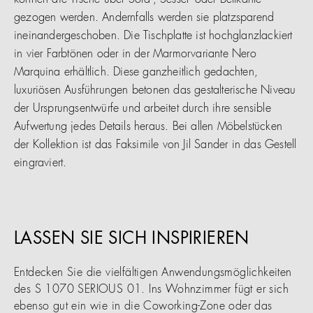
können die Tische über Sofa-, Sessel- oder Bettkante
gezogen werden. Andernfalls werden sie platzsparend
ineinandergeschoben. Die Tischplatte ist hochglanzlackiert
in vier Farbtönen oder in der Marmorvariante Nero
Marquina erhältlich. Diese ganzheitlich gedachten,
luxuriösen Ausführungen betonen das gestalterische Niveau
der Ursprungsentwürfe und arbeitet durch ihre sensible
Aufwertung jedes Details heraus. Bei allen Möbelstücken
der Kollektion ist das Faksimile von Jil Sander in das Gestell
eingraviert.
LASSEN SIE SICH INSPIRIEREN
Entdecken Sie die vielfältigen Anwendungsmöglichkeiten
des S 1070 SERIOUS 01. Ins Wohnzimmer fügt er sich
ebenso gut ein wie in die Coworking-Zone oder das