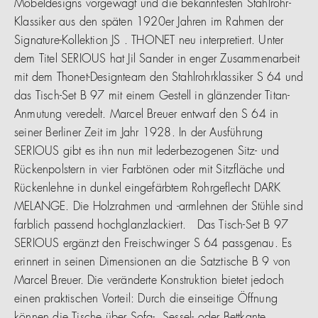
Möbeldesigns vorgewagt und die bekanntesten Stahlrohr-
Klassiker aus den späten 1920er Jahren im Rahmen der
Signature-Kollektion JS . THONET neu interpretiert. Unter
dem Titel SERIOUS hat Jil Sander in enger Zusammenarbeit
mit dem Thonet-Designteam den Stahlrohrklassiker S 64 und
das Tisch-Set B 97 mit einem Gestell in glänzender Titan-
Anmutung veredelt. Marcel Breuer entwarf den S 64 in
seiner Berliner Zeit im Jahr 1928. In der Ausführung
SERIOUS gibt es ihn nun mit lederbezogenen Sitz- und
Rückenpolstern in vier Farbtönen oder mit Sitzfläche und
Rückenlehne in dunkel eingefärbtem Rohrgeflecht DARK
MELANGE. Die Holzrahmen und -armlehnen der Stühle sind
farblich passend hochglanzlackiert. Das Tisch-Set B 97
SERIOUS ergänzt den Freischwinger S 64 passgenau. Es
erinnert in seinen Dimensionen an die Satztische B 9 von
Marcel Breuer. Die veränderte Konstruktion bietet jedoch
einen praktischen Vorteil: Durch die einseitige Öffnung