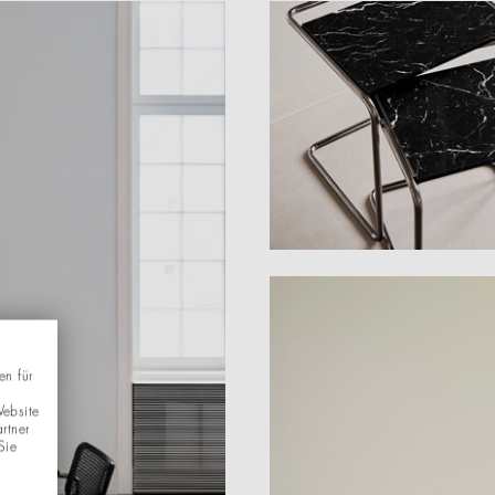
en für
Website
rtner
Sie