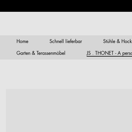
springen
Zur Hauptnavigation springen
Home
Schnell lieferbar
Stühle & Hock
Garten & Terassenmöbel
JS . THONET - A person