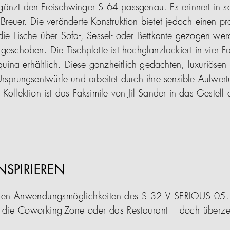
gänzt den Freischwinger S 64 passgenau. Es erinnert in s
reuer. Die veränderte Konstruktion bietet jedoch einen pra
die Tische über Sofa-, Sessel- oder Bettkante gezogen we
geschoben. Die Tischplatte ist hochglanzlackiert in vier F
ina erhältlich. Diese ganzheitlich gedachten, luxuriöse
rsprungsentwürfe und arbeitet durch ihre sensible Aufwert
Kollektion ist das Faksimile von Jil Sander in das Gestell e
INSPIRIEREN
ltigen Anwendungsmöglichkeiten des S 32 V SERIOUS 05.
n die Coworking-Zone oder das Restaurant – doch überzeu