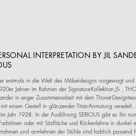
PERSONAL INTERPRETATION BY JIL SAND
OUS
nder erstmals in die Welt des Möbeldesigns vorgewagt und 
920er Jahren im Rahmen der Signature-Kollektion JS . THON
Sander in enger Zusammenarbeit mit dem Thonet-Designteam
mit einem Gestell in glänzender Titan-Anmutung veredelt.
it im Jahr 1928. In der Ausführung SERIOUS gibt es ihn nu
 Farbtönen oder mit Sitzfläche und Rückenlehne in dunkel 
hmen und -armlehnen der Stühle sind farblich passend 