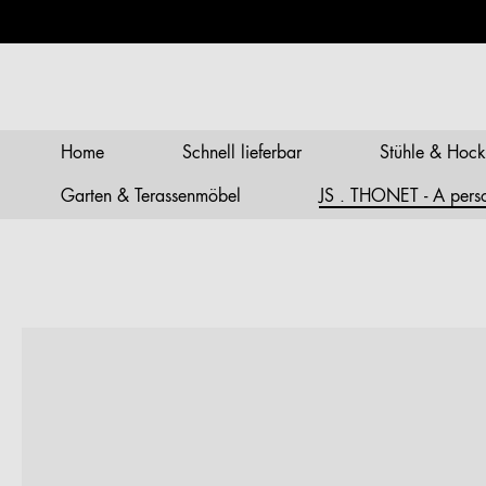
springen
Zur Hauptnavigation springen
Home
Schnell lieferbar
Stühle & Hock
Garten & Terassenmöbel
JS . THONET - A person