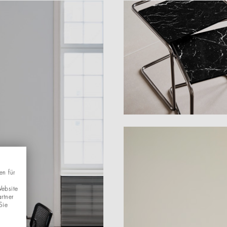
en für
Website
rtner
Sie