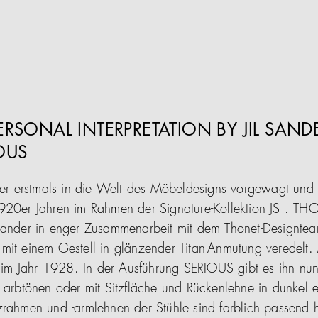
PERSONAL INTERPRETATION BY JIL SAND
OUS
nder erstmals in die Welt des Möbeldesigns vorgewagt und 
920er Jahren im Rahmen der Signature-Kollektion JS . THON
Sander in enger Zusammenarbeit mit dem Thonet-Designteam
mit einem Gestell in glänzender Titan-Anmutung veredelt.
it im Jahr 1928. In der Ausführung SERIOUS gibt es ihn nu
 Farbtönen oder mit Sitzfläche und Rückenlehne in dunkel 
hmen und -armlehnen der Stühle sind farblich passend 