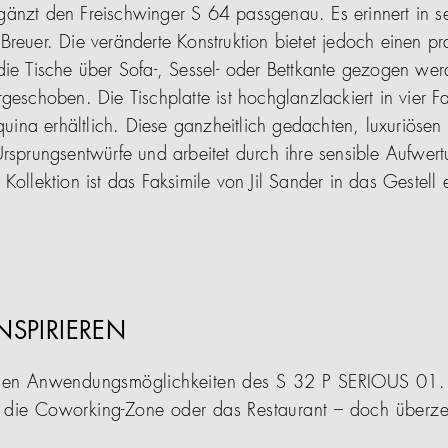
gänzt den Freischwinger S 64 passgenau. Es erinnert in s
reuer. Die veränderte Konstruktion bietet jedoch einen pra
die Tische über Sofa-, Sessel- oder Bettkante gezogen we
geschoben. Die Tischplatte ist hochglanzlackiert in vier F
ina erhältlich. Diese ganzheitlich gedachten, luxuriöse
rsprungsentwürfe und arbeitet durch ihre sensible Aufwert
Kollektion ist das Faksimile von Jil Sander in das Gestell e
INSPIRIEREN
ltigen Anwendungsmöglichkeiten des S 32 P SERIOUS 01.
n die Coworking-Zone oder das Restaurant – doch überzeu