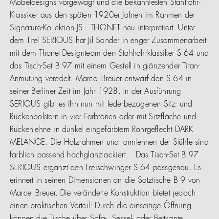
Möbeldesigns vorgewagt und die bekanntesten Stahlrohr-
Klassiker aus den späten 1920er Jahren im Rahmen der
Signature-Kollektion JS . THONET neu interpretiert. Unter
dem Titel SERIOUS hat Jil Sander in enger Zusammenarbeit
mit dem Thonet-Designteam den Stahlrohrklassiker S 64 und
das Tisch-Set B 97 mit einem Gestell in glänzender Titan-
Anmutung veredelt. Marcel Breuer entwarf den S 64 in
seiner Berliner Zeit im Jahr 1928. In der Ausführung
SERIOUS gibt es ihn nun mit lederbezogenen Sitz- und
Rückenpolstern in vier Farbtönen oder mit Sitzfläche und
Rückenlehne in dunkel eingefärbtem Rohrgeflecht DARK
MELANGE. Die Holzrahmen und -armlehnen der Stühle sind
farblich passend hochglanzlackiert. Das Tisch-Set B 97
SERIOUS ergänzt den Freischwinger S 64 passgenau. Es
erinnert in seinen Dimensionen an die Satztische B 9 von
Marcel Breuer. Die veränderte Konstruktion bietet jedoch
einen praktischen Vorteil: Durch die einseitige Öffnung