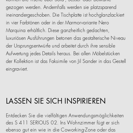
können die Tische über Sofa-, Sessel- oder Bettkante
gezogen werden. Andernfalls werden sie platzsparend
ineinandergeschoben. Die Tischplatte ist hochglanzlackiert
in vier Farbtönen oder in der Marmorvariante Nero
Marquina erhältlich. Diese ganzheitlich gedachten,
luxuriösen Ausführungen betonen das gestalterische Niveau
der Ursprungsentwürfe und arbeitet durch ihre sensible
Aufwertung jedes Details heraus. Bei allen Möbelstücken
der Kollektion ist das Faksimile von Jil Sander in das Gestell
eingraviert.
LASSEN SIE SICH INSPIRIEREN
Entdecken Sie die vielfältigen Anwendungsmöglichkeiten
des S 411 SERIOUS 02. Ins Wohnzimmer fügt er sich
ebenso gut ein wie in die Coworking-Zone oder das