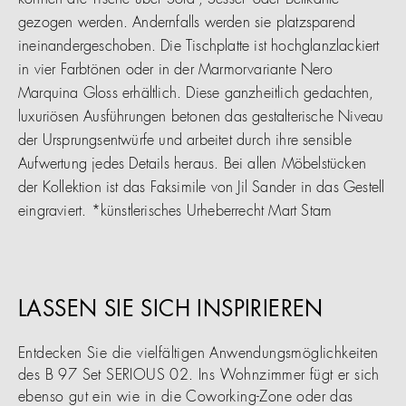
können die Tische über Sofa-, Sessel- oder Bettkante
gezogen werden. Andernfalls werden sie platzsparend
ineinandergeschoben. Die Tischplatte ist hochglanzlackiert
in vier Farbtönen oder in der Marmorvariante Nero
Marquina Gloss erhältlich. Diese ganzheitlich gedachten,
luxuriösen Ausführungen betonen das gestalterische Niveau
der Ursprungsentwürfe und arbeitet durch ihre sensible
Aufwertung jedes Details heraus. Bei allen Möbelstücken
der Kollektion ist das Faksimile von Jil Sander in das Gestell
eingraviert. *künstlerisches Urheberrecht Mart Stam
LASSEN SIE SICH INSPIRIEREN
Entdecken Sie die vielfältigen Anwendungsmöglichkeiten
des B 97 Set SERIOUS 02. Ins Wohnzimmer fügt er sich
ebenso gut ein wie in die Coworking-Zone oder das