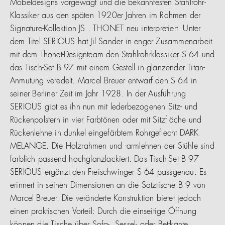
Möbeldesigns vorgewagt und die bekanntesten Stahlrohr-
Klassiker aus den späten 1920er Jahren im Rahmen der
Signature-Kollektion JS . THONET neu interpretiert. Unter
dem Titel SERIOUS hat Jil Sander in enger Zusammenarbeit
mit dem Thonet-Designteam den Stahlrohrklassiker S 64 und
das Tisch-Set B 97 mit einem Gestell in glänzender Titan-
Anmutung veredelt. Marcel Breuer entwarf den S 64 in
seiner Berliner Zeit im Jahr 1928. In der Ausführung
SERIOUS gibt es ihn nun mit lederbezogenen Sitz- und
Rückenpolstern in vier Farbtönen oder mit Sitzfläche und
Rückenlehne in dunkel eingefärbtem Rohrgeflecht DARK
MELANGE. Die Holzrahmen und -armlehnen der Stühle sind
farblich passend hochglanzlackiert. Das Tisch-Set B 97
SERIOUS ergänzt den Freischwinger S 64 passgenau. Es
erinnert in seinen Dimensionen an die Satztische B 9 von
Marcel Breuer. Die veränderte Konstruktion bietet jedoch
einen praktischen Vorteil: Durch die einseitige Öffnung