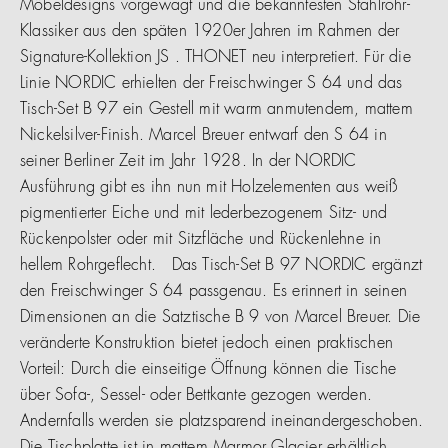
Möbeldesigns vorgewagt und die bekanntesten Stahlrohr-
Klassiker aus den späten 1920er Jahren im Rahmen der
Signature-Kollektion JS . THONET neu interpretiert. Für die
Linie NORDIC erhielten der Freischwinger S 64 und das
Tisch-Set B 97 ein Gestell mit warm anmutendem, mattem
Nickelsilver-Finish. Marcel Breuer entwarf den S 64 in
seiner Berliner Zeit im Jahr 1928. In der NORDIC
Ausführung gibt es ihn nun mit Holzelementen aus weiß
pigmentierter Eiche und mit lederbezogenem Sitz- und
Rückenpolster oder mit Sitzfläche und Rückenlehne in
hellem Rohrgeflecht. Das Tisch-Set B 97 NORDIC ergänzt
den Freischwinger S 64 passgenau. Es erinnert in seinen
Dimensionen an die Satztische B 9 von Marcel Breuer. Die
veränderte Konstruktion bietet jedoch einen praktischen
Vorteil: Durch die einseitige Öffnung können die Tische
über Sofa-, Sessel- oder Bettkante gezogen werden.
Andernfalls werden sie platzsparend ineinandergeschoben.