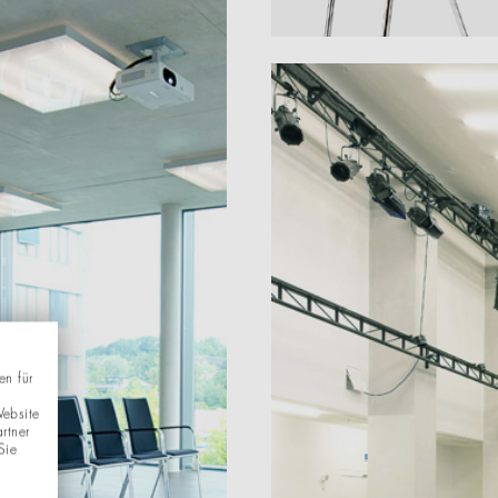
en für
Website
rtner
Sie