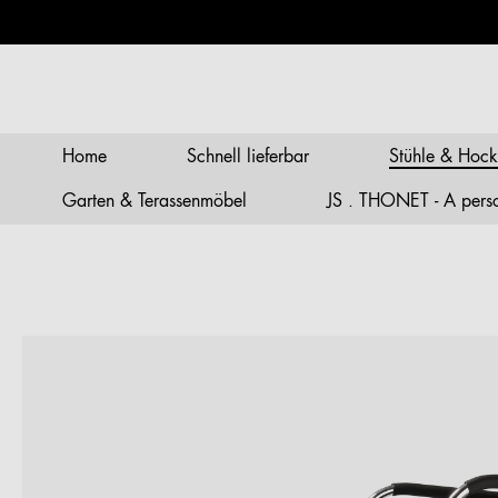
springen
Zur Hauptnavigation springen
Home
Schnell lieferbar
Stühle & Hock
Garten & Terassenmöbel
JS . THONET - A person