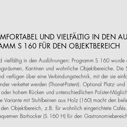
FORTABEL UND VIELFÄLTIG IN DEN 
AMM S 160 FÜR DEN OBJEKTBEREICH
 vielfältig in den Ausführungen: Programm S 160 wurde e
ungsräumen, Kantinen und wohnliche Objektbereiche. Die S
nd verfügen über eine Verbindungstechnik, mit der sie einf
er verkettet werden (Thonet-Patent). Optional Platz- un
m oder hohem Rücken und unterschiedlichen Polster-Möglich
ine Variante mit Stuhlbeinen aus Holz (160) macht den bel
 den Objektbereich, z.B. für wohnlich eingerichtete Cafés
bequemen Barhocker (S 160 H) für den Gastronomiebereic