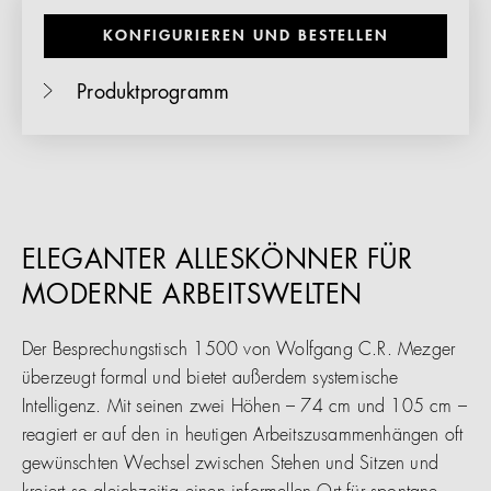
KONFIGURIEREN UND BESTELLEN
Produktprogramm
ELEGANTER ALLESKÖNNER FÜR
MODERNE ARBEITSWELTEN
Der Besprechungstisch 1500 von Wolfgang C.R. Mezger
überzeugt formal und bietet außerdem systemische
Intelligenz. Mit seinen zwei Höhen – 74 cm und 105 cm –
reagiert er auf den in heutigen Arbeitszusammenhängen oft
gewünschten Wechsel zwischen Stehen und Sitzen und