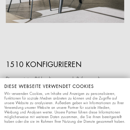
1510 KONFIGURIEREN
Die gezeigten Bilder dienen nur als Referenz, die
Abbildungen können vom tatsächlichen Produkt
DIESE WEBSEITE VERWENDET COOKIES
Wir verwenden Cookies, um Inhalte und Anzeigen zu personalisieren,
abweichen. Die dargestellten Konfigurationen verfälschen
Funktionen für soziale Medien anbieten zu können und die Zugriffe auf
die gezeigten Materialien und Stoffe, Farbdifferenzen zum
unsere Website zu analysieren. Außerdem geben wir Informationen zu Ihrer
Verwendung unserer Website an unsere Partner für soziale Medien,
Original sind möglich. Änderungen behalten wir uns
Werbung und Analysen weiter. Unsere Partner führen diese Informationen
ausdrücklich vor.
möglicherweise mit weiteren Daten zusammen, die Sie ihnen bereitgestellt
haben oder die sie im Rahmen Ihrer Nutzung der Dienste gesammelt haben.