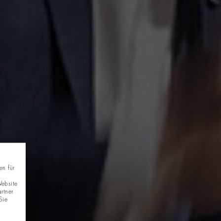
en für
Website
rtner
Sie