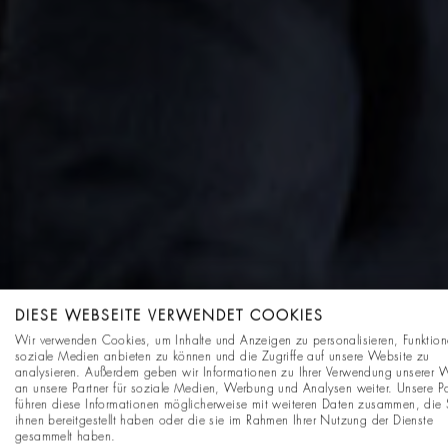
DIESE WEBSEITE VERWENDET COOKIES
Wir verwenden Cookies, um Inhalte und Anzeigen zu personalisieren, Funktion
soziale Medien anbieten zu können und die Zugriffe auf unsere Website zu
analysieren. Außerdem geben wir Informationen zu Ihrer Verwendung unserer 
an unsere Partner für soziale Medien, Werbung und Analysen weiter. Unsere Pa
führen diese Informationen möglicherweise mit weiteren Daten zusammen, die 
ihnen bereitgestellt haben oder die sie im Rahmen Ihrer Nutzung der Dienste
gesammelt haben.