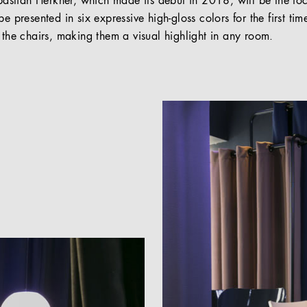
stian Herkner, which made its debut in 2018, will be the fo
e presented in six expressive high-gloss colors for the first ti
 the chairs, making them a visual highlight in any room.