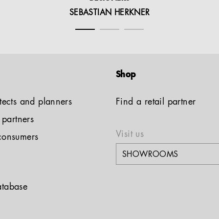
SEBASTIAN HERKNER
Shop
tects and planners
Find a retail partner
l partners
Visit us
consumers
tabase