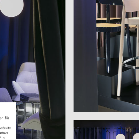
en für
Website
rtner
Sie