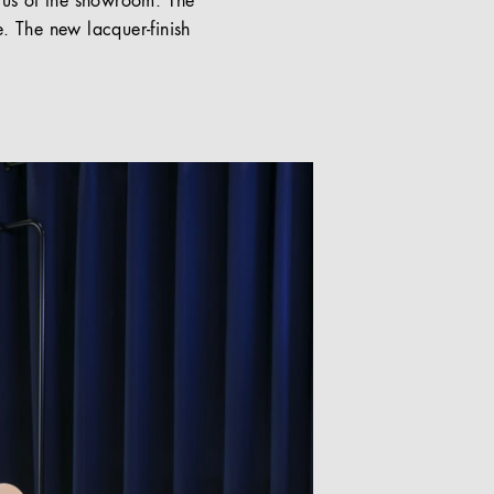
cus of the showroom: The
me. The new lacquer-finish