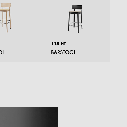
118 HT
1
OL
BARSTOOL
T