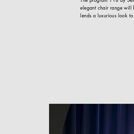
The program 118 by Seba
elegant chair range will b
lends a luxurious look to