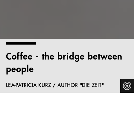
Coffee - the bridge between
people
LEA-PATRICIA KURZ / AUTHOR "DIE ZEIT"
Manufacturing products for commercial use is one of the
roots of our company: from the beginning, Thonet has
been supplying furniture for cafés, restaurants and
public institutions.