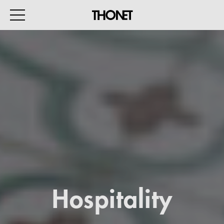
WORK
HOME
EVENTS
HOSPITALITY
ALL PRODUCTS
Magazine
Hospitality
Services