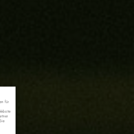
en für
Website
rtner
Sie