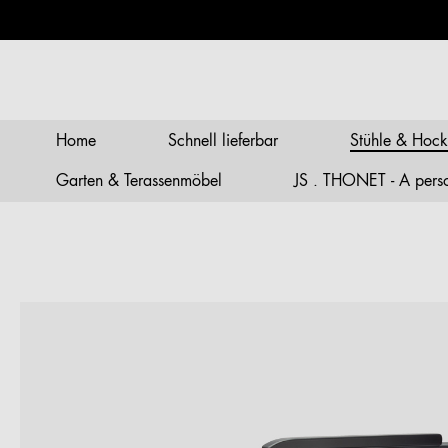
springen
Zur Hauptnavigation springen
Home
Schnell lieferbar
Stühle & Hock
Garten & Terassenmöbel
JS . THONET - A person