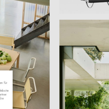
en für
Website
rtner
Sie