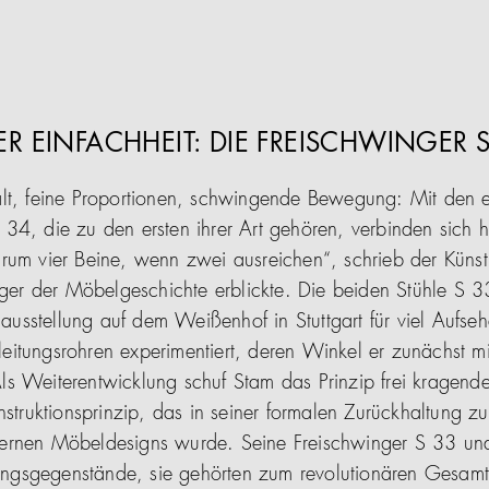
ER EINFACHHEIT: DIE FREISCHWINGER 
lt, feine Proportionen, schwingende Bewegung: Mit den ev
34, die zu den ersten ihrer Art gehören, verbinden sich h
rum vier Beine, wenn zwei ausreichen“, schrieb der Künst
inger der Möbelgeschichte erblickte. Die beiden Stühle S 
sstellung auf dem Weißenhof in Stuttgart für viel Aufseh
itungsrohren experimentiert, deren Winkel er zunächst m
s Weiterentwicklung schuf Stam das Prinzip frei kragender
nstruktionsprinzip, das in seiner formalen Zurückhaltung z
ernen Möbeldesigns wurde. Seine Freischwinger S 33 un
htungsgegenstände, sie gehörten zum revolutionären Gesam