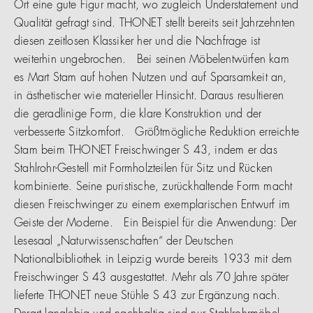
Ort eine gute Figur macht, wo zugleich Understatement und
Qualität gefragt sind. THONET stellt bereits seit Jahrzehnten
diesen zeitlosen Klassiker her und die Nachfrage ist
weiterhin ungebrochen. Bei seinen Möbelentwürfen kam
es Mart Stam auf hohen Nutzen und auf Sparsamkeit an,
in ästhetischer wie materieller Hinsicht. Daraus resultieren
die geradlinige Form, die klare Konstruktion und der
verbesserte Sitzkomfort. Größtmögliche Reduktion erreichte
Stam beim THONET Freischwinger S 43, indem er das
Stahlrohr-Gestell mit Formholzteilen für Sitz und Rücken
kombinierte. Seine puristische, zurückhaltende Form macht
diesen Freischwinger zu einem exemplarischen Entwurf im
Geiste der Moderne. Ein Beispiel für die Anwendung: Der
Lesesaal „Naturwissenschaften“ der Deutschen
Nationalbibliothek in Leipzig wurde bereits 1933 mit dem
Freischwinger S 43 ausgestattet. Mehr als 70 Jahre später
lieferte THONET neue Stühle S 43 zur Ergänzung nach.