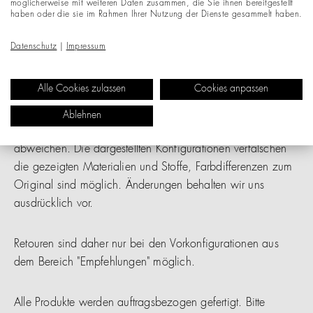
möglicherweise mit weiteren Daten zusammen, die Sie ihnen bereitgestellt
haben oder die sie im Rahmen Ihrer Nutzung der Dienste gesammelt haben.
Datenschutz
|
Impressum
S 43 KONFIGURIEREN
Alle Cookies zulassen
Cookies anpassen
Die gezeigten Bilder dienen nur als Referenz, die
Ablehnen
Abbildungen können vom tatsächlichen Produkt
abweichen. Die dargestellten Konfigurationen verfälschen
die gezeigten Materialien und Stoffe, Farbdifferenzen zum
Original sind möglich. Änderungen behalten wir uns
ausdrücklich vor.
Retouren sind daher nur bei den Vorkonfigurationen aus
dem Bereich "Empfehlungen" möglich.
Alle Produkte werden auftragsbezogen gefertigt. Bitte