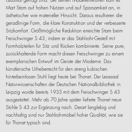
Qualität gefragt sind. Bei seinen Möbelentwürfen kam es
Mart Stam auf hohen Nutzen und auf Sparsamkeit an, in
ästhetischer wie materieller Hinsicht. Daraus resultieren die
geradlinige Form, die klare Konstruktion und der verbesserte
Sitzkomfort. Größtmögliche Reduktion erreichte Stam beim
Freischwinger S 43, indem er das Stahlrohr-Gestell mit
Formholzteilen für Sitz und Rücken kombinierte. Seine pure,
zurückhaltende Form macht diesen Freischwinger zu einem
exemplarischen Entwurf im Geiste der Moderne. Das
künstlerische Urheberrecht für den streng kubischen
hinterbeinlosen Stuhl liegt heute bei Thonet. Der Lesesaal
Naturwissenschaften der Deutschen Nationalbibliothek in
Leipzig wurde bereits 1933 mit dem Freischwinger S 43
ausgestattet. Mehr als 70 Jahre später lieferte Thonet neue
Stühle S 43 zur Ergänzung nach. Derart langlebig und
nachhaltig sind nur Stahlrohrmöbel hoher Qualität, wie sie
für Thonet typisch sind.