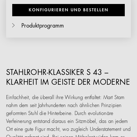
KONFIGURIEREN UND BESTELLEN
Produktprogramm
STAHLROHR-KLASSIKER S 43 –
KLARHEIT IM GEISTE DER MODERNE
Einfachheit, die überall ihre Wirkung entfaltet: Mart Stam
nahm dem seit Jahrhunderten nach ähnlichen Prinzipien
geformten Stuhl die Hinterbeine. Durch evolutionäre
Verfeinerung entstand daraus ein Sitzmöbel, das an jedem
Ort eine gute Figur macht, wo zugleich Understatement und