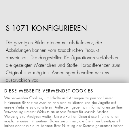
S 1071 KONFIGURIEREN
Die gezeigten Bilder dienen nur als Referenz, die
Abbildungen können vom tatsächlichen Produkt
abweichen. Die dargestellten Konfigurationen verfälschen
die gezeigten Materialien und Stoffe, Farbdifferenzen zum
Original sind möglich. Änderungen behalten wir uns
ausdrücklich vor.
DIESE WEBSEITE VERWENDET COOKIES
Retouren sind daher nur bei den Vorkonfigurationen aus
Wir verwenden Cookies, um Inhalte und Anzeigen zu personalisieren,
Funktionen für soziale Medien anbieten zu können und die Zugriffe auf
dem Bereich "Empfehlungen" möglich.
unsere Website zu analysieren. Außerdem geben wir Informationen zu Ihrer
Verwendung unserer Website an unsere Partner für soziale Medien,
Werbung und Analysen weiter. Unsere Partner führen diese Informationen
Alle Produkte werden auftragsbezogen gefertigt. Bitte
möglicherweise mit weiteren Daten zusammen, die Sie ihnen bereitgestellt
haben oder die sie im Rahmen Ihrer Nutzung der Dienste gesammelt haben.
beachten Sie, dass die Lieferzeit nach Auftragsbestätigung