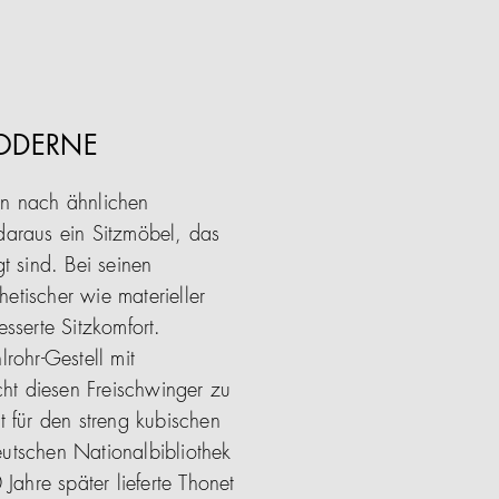
MODERNE
ten nach ähnlichen
 daraus ein Sitzmöbel, das
t sind. Bei seinen
tischer wie materieller
esserte Sitzkomfort.
rohr-Gestell mit
cht diesen Freischwinger zu
 für den streng kubischen
eutschen Nationalbibliothek
ahre später lieferte Thonet