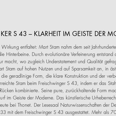
KER S 43 – KLARHEIT IM GEISTE DER 
hre Wirkung entfaltet: Mart Stam nahm dem seit Jahrhunder
die Hinterbeine. Durch evolutionäre Verfeinerung entstand
ur macht, wo zugleich Understatement und Qualität gefrag
t Stam auf hohen Nutzen und auf Sparsamkeit an, in ästhe
n die geradlinige Form, die klare Konstruktion und der verb
reichte Stam beim Freischwinger S 43, indem er das Stahl
d Rücken kombinierte. Seine pure, zurückhaltende Form ma
rf im Geiste der Moderne. Das künstlerische Urheberrecht
t heute bei Thonet. Der Lesesaal Naturwissenschaften der D
933 mit dem Freischwinger S 43 ausgestattet. Mehr als 70 J