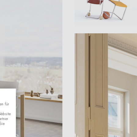
en für
Website
rtner
Sie