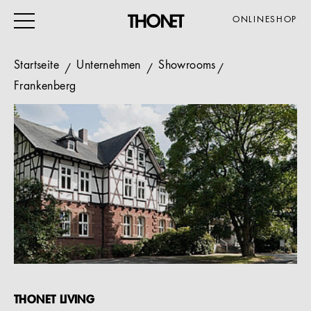
ONLINESHOP
Startseite
Unternehmen
Showrooms
Frankenberg
ARBEITEN
WOHNEN
VERANSTALTUNG
GASTRO & HOTEL
ALLE PRODUKTE
Magazin
Service
THONET LIVING