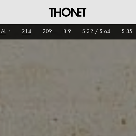
NAL
214
209
B 9
S 32 / S 64
S 35