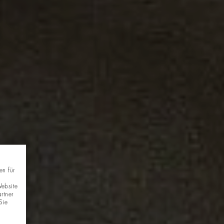
en für
Website
rtner
Sie