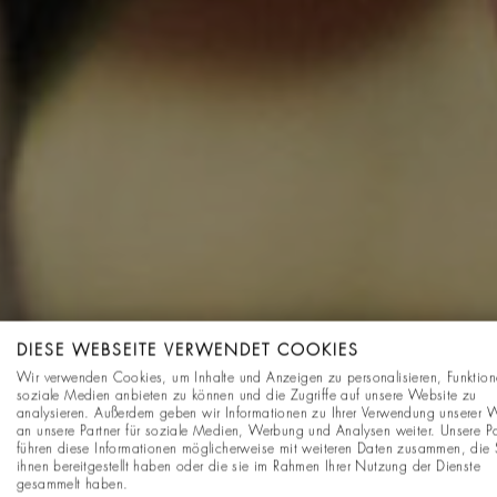
DIESE WEBSEITE VERWENDET COOKIES
Wir verwenden Cookies, um Inhalte und Anzeigen zu personalisieren, Funktion
soziale Medien anbieten zu können und die Zugriffe auf unsere Website zu
analysieren. Außerdem geben wir Informationen zu Ihrer Verwendung unserer 
an unsere Partner für soziale Medien, Werbung und Analysen weiter. Unsere Pa
führen diese Informationen möglicherweise mit weiteren Daten zusammen, die 
ihnen bereitgestellt haben oder die sie im Rahmen Ihrer Nutzung der Dienste
gesammelt haben.