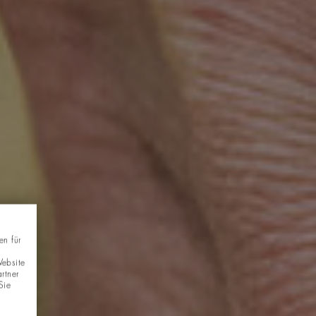
en für
Website
rtner
Sie