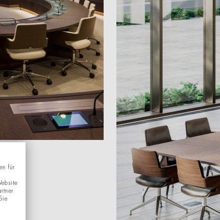
en für
Website
rtner
Sie