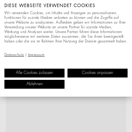
DIESE WEBSEITE VERWENDET COOKIES
Wir verwenden Cookies, um Inhalte und Anzeigen zu personalisieren,
Funktionen für soziale Medien anbieten zu können und die Zugriffe auf
unsere Website zu analysieren. Außerdem geben wir Informationen zu Ihrer
Verwendung unserer Website an unsere Partner für soziale Medien,
Werbung und Analysen weiter. Unsere Partner führen diese Informationen
möglicherweise mit weiteren Daten zusammen, die Sie ihnen bereitgestellt
haben oder die sie im Rahmen Ihrer Nutzung der Dienste gesammelt haben.
Datenschutz
|
Impressum
Alle Cookies zulassen
Cookies anpassen
Ablehnen