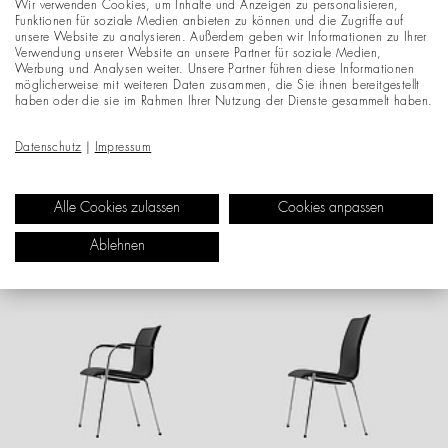
Wir verwenden Cookies, um Inhalte und Anzeigen zu personalisieren,
Funktionen für soziale Medien anbieten zu können und die Zugriffe auf
unsere Website zu analysieren. Außerdem geben wir Informationen zu Ihrer
Verwendung unserer Website an unsere Partner für soziale Medien,
Werbung und Analysen weiter. Unsere Partner führen diese Informationen
möglicherweise mit weiteren Daten zusammen, die Sie ihnen bereitgestellt
haben oder die sie im Rahmen Ihrer Nutzung der Dienste gesammelt haben.
Datenschutz
|
Impressum
S 162 PVF
S 164 PV
Alle Cookies zulassen
Cookies anpassen
TUBULAR STEEL CHAIR
CHAIR
Ablehnen