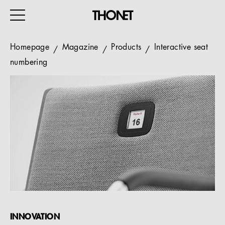
Homepage
Magazine
Products
Interactive seat
numbering
WORK
HOME
EVENTS
HOSPITALITY
ALL PRODUCTS
Magazine
Services
INNOVATION