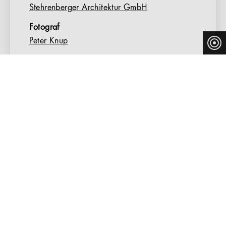
Stehrenberger Architektur GmbH
Fotograf
Peter Knup
LANDENBERGHAUS GREIFENSEE
Der Neubau des Landenberghaus in der Schweizer
Gemeinde Greifensee – am gleichnamigen See gelegen
und nur wenige Kilometer von Zürich entfernt – vereint
jahrhundertealte Geschichte mit moderner Ausstattung.
Das Mitte des 13. Jahrhunderts errichtete Palais wurde
in den 1970er-Jahren saniert und entsprach nicht mehr
den heute aktuellen Brandschutzauflagen. Aber auch die
Nutzung des Gebäudes sollte den Anforderungen des
Gemeinderats angepasst werden. Dazu schrieb der
Gemeinderat 2011 einen Architektur-Wettbewerb aus.