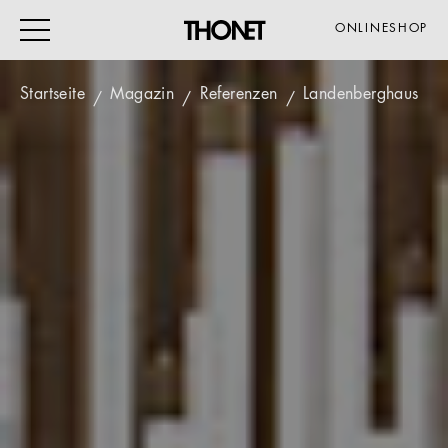
ONLINESHOP
Startseite
Magazin
Referenzen
Landenberghaus
ARBEITEN
WOHNEN
VERANSTALTUNG
GASTRO & HOTEL
ALLE PRODUKTE
Magazin
Service