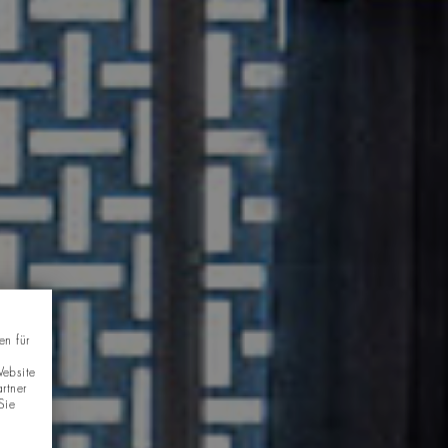
en für
Website
rtner
Sie