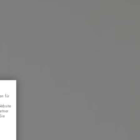
en für
Website
rtner
Sie