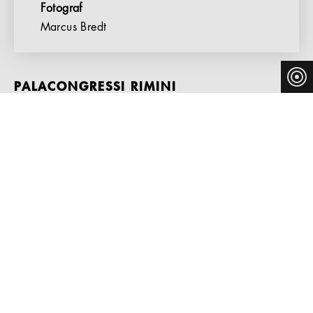
Fotograf
Marcus Bredt
PALACONGRESSI RIMINI
Mit etwa 38.000 m² ist Palacongressi das größte
Kongresszentrum in Italien, 7100 Thonet Stühle S 362
PFST sind hier im Einsatz. Das Programm S 360 ist
stapelbar, einfach und ohne Zusatzelement zu verketten
(Thonet-Patent), leicht zu pflegen und sehr komfortabel.
Es gibt eine Vielzahl unterschiedlicher Varianten.
Das Besondere ist die intelligente Reihenverbindung
(Thonet-Patent). Die Gestelle werden ohne Zusatzteile
ineinander verschränkt. Dieses System bietet zwei
ökonomische Vorteile: die komfortable Stuhlbreite von