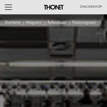
ONLINESHOP
Startseite
Magazin
Referenzen
Palacongressi
ARBEITEN
WOHNEN
VERANSTALTUNG
GASTRO & HOTEL
ALLE PRODUKTE
Magazin
Service