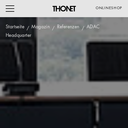
ONLINESHOP
Startseite
Magazin
Referenzen
ADAC
Headquarter
ARBEITEN
WOHNEN
VERANSTALTUNG
GASTRO & HOTEL
ALLE PRODUKTE
Magazin
Service