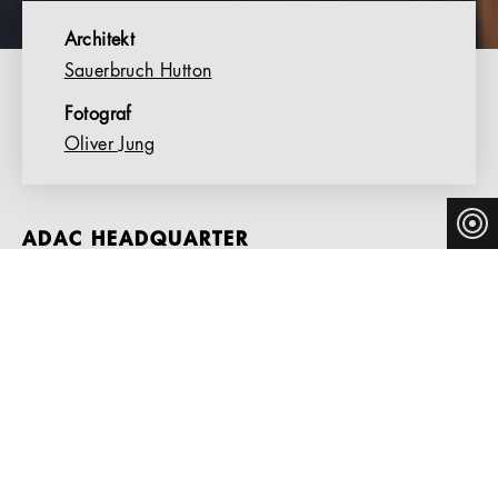
Architekt
Sauerbruch Hutton
Fotograf
Oliver Jung
ADAC HEADQUARTER
Elegant, leicht und klar – dieser Stuhl ist eine
zeitgemäße Interpretation des klassischen, komfortablen
Freischwingers. Die Sitzschale passt sich der Anatomie
des Nutzers an und federt beim Sitzen leicht nach.
Gefertigt werden zwei Rückenhöhen, die Sitzschale aus
Formsperrholz ist furniert oder voll umpolstert.