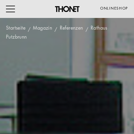
ONLINESHOP
Startseite
Magazin
Referenzen
Rathaus
Putzbrunn
ARBEITEN
WOHNEN
VERANSTALTUNG
GASTRO & HOTEL
ALLE PRODUKTE
Magazin
Service