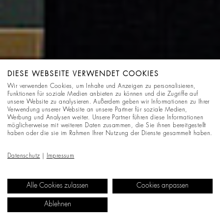
DIESE WEBSEITE VERWENDET COOKIES
Wir verwenden Cookies, um Inhalte und Anzeigen zu personalisieren,
Funktionen für soziale Medien anbieten zu können und die Zugriffe auf
unsere Website zu analysieren. Außerdem geben wir Informationen zu Ihrer
Verwendung unserer Website an unsere Partner für soziale Medien,
Werbung und Analysen weiter. Unsere Partner führen diese Informationen
möglicherweise mit weiteren Daten zusammen, die Sie ihnen bereitgestellt
haben oder die sie im Rahmen Ihrer Nutzung der Dienste gesammelt haben.
Datenschutz
|
Impressum
Alle Cookies zulassen
Cookies anpassen
Ablehnen