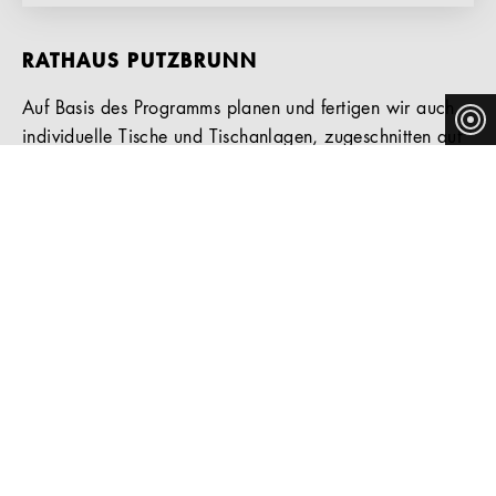
RATHAUS PUTZBRUNN
Auf Basis des Programms planen und fertigen wir auch
individuelle Tische und Tischanlagen, zugeschnitten auf
den Raum und die Anzahl der Sitzplätze. Möglich sind
individuelle Formen von Tischplatten, abweichende
Maße und verschiedene Materialien.