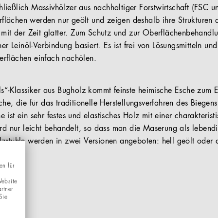
ießlich Massivhölzer aus nachhaltiger Forstwirtschaft (FSC u
ächen werden nur geölt und zeigen deshalb ihre Strukturen de
 mit der Zeit glatter. Zum Schutz und zur Oberflächenbehandl
ner Leinöl-Verbindung basiert. Es ist frei von Lösungsmitteln und
rflächen einfach nachölen.
ls“-Klassiker aus Bugholz kommt feinste heimische Esche zum E
he, die für das traditionelle Herstellungsverfahren des Biegen
ist ein sehr festes und elastisches Holz mit einer charakteris
ird nur leicht behandelt, so dass man die Maserung als lebend
zstühle werden in zwei Versionen angeboten: hell geölt oder 
en für
Website
rtner
Sie