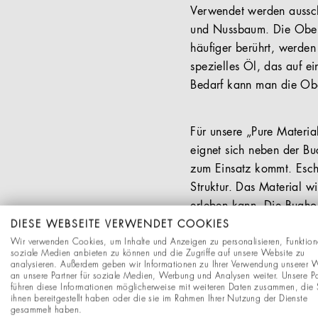
Verwendet werden ausschl
und Nussbaum. Die Oberfl
häufiger berührt, werden
spezielles Öl, das auf ei
Bedarf kann man die Obe
Für unsere „Pure Materia
eignet sich neben der Buc
zum Einsatz kommt. Esche 
Struktur. Das Material w
erleben kann. Die Bughol
Naturholzlack veredelt.
DIESE WEBSEITE VERWENDET COOKIES
Wir verwenden Cookies, um Inhalte und Anzeigen zu personalisieren, Funktion
soziale Medien anbieten zu können und die Zugriffe auf unsere Website zu
analysieren. Außerdem geben wir Informationen zu Ihrer Verwendung unserer 
an unsere Partner für soziale Medien, Werbung und Analysen weiter. Unsere Pa
führen diese Informationen möglicherweise mit weiteren Daten zusammen, die 
ihnen bereitgestellt haben oder die sie im Rahmen Ihrer Nutzung der Dienste
gesammelt haben.