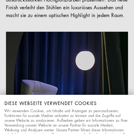
ausdrucksstarken Hochglanzfarben präsentiert. Das neue
Finish verleiht den Stühlen ein luxuriöses Aussehen und
macht sie zu einem optischen Highlight in jedem Raum.
DIESE WEBSEITE VERWENDET COOKIES
Wir verwenden Cookies, um Inhalte und Anzeigen zu personalisieren,
Funktionen für soziale Medien anbieten zu können und die Zugriffe auf
unsere Website zu analysieren. Außerdem geben wir Informationen zu Ihrer
Verwendung unserer Website an unsere Partner für soziale Medien,
Werbung und Analysen weiter. Unsere Partner führen diese Informationen