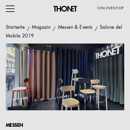
ONLINESHOP
Startseite
Magazin
Messen & Events
Salone del
Mobile 2019
ARBEITEN
WOHNEN
VERANSTALTUNG
GASTRO & HOTEL
ALLE PRODUKTE
Magazin
Service
MESSEN