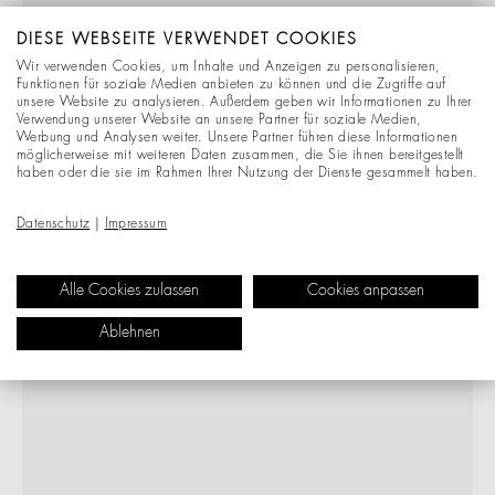
DIESE WEBSEITE VERWENDET COOKIES
Wir verwenden Cookies, um Inhalte und Anzeigen zu personalisieren,
Funktionen für soziale Medien anbieten zu können und die Zugriffe auf
unsere Website zu analysieren. Außerdem geben wir Informationen zu Ihrer
Verwendung unserer Website an unsere Partner für soziale Medien,
Werbung und Analysen weiter. Unsere Partner führen diese Informationen
möglicherweise mit weiteren Daten zusammen, die Sie ihnen bereitgestellt
haben oder die sie im Rahmen Ihrer Nutzung der Dienste gesammelt haben.
Datenschutz
|
Impressum
Alle Cookies zulassen
Cookies anpassen
Ablehnen