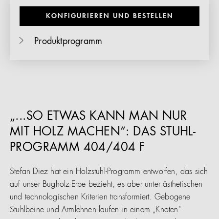
KONFIGURIEREN UND BESTELLEN
Produktprogramm
„...SO ETWAS KANN MAN NUR
MIT HOLZ MACHEN“: DAS STUHL-
PROGRAMM 404/404 F
Stefan Diez hat ein Holzstuhl-Programm entworfen, das sich
auf unser Bugholz-Erbe bezieht, es aber unter ästhetischen
und technologischen Kriterien transformiert. Gebogene
Stuhlbeine und Armlehnen laufen in einem „Knoten"