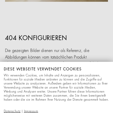
404 KONFIGURIEREN
Die gezeigten Bilder dienen nur als Referenz, die
Abbildungen können vom tatsächlichen Produkt
abweichen. Die dargestellten Konfigurationen verfälschen
DIESE WEBSEITE VERWENDET COOKIES
die gezeigten Materialien und Stoffe, Farbdifferenzen zum
Wir verwenden Cookies, um Inhalte und Anzeigen zu personalisieren,
Original sind möglich. Änderungen behalten wir uns
Funktionen für soziale Medien anbieten zu können und die Zugriffe auf
ausdrücklich vor.
unsere Website zu analysieren. Außerdem geben wir Informationen zu Ihrer
Verwendung unserer Website an unsere Partner für soziale Medien,
Werbung und Analysen weiter. Unsere Partner führen diese Informationen
möglicherweise mit weiteren Daten zusammen, die Sie ihnen bereitgestellt
Retouren sind daher nur bei den Vorkonfigurationen aus
haben oder die sie im Rahmen Ihrer Nutzung der Dienste gesammelt haben.
dem Bereich "Empfehlungen" möglich.
Datenschutz
|
Impressum