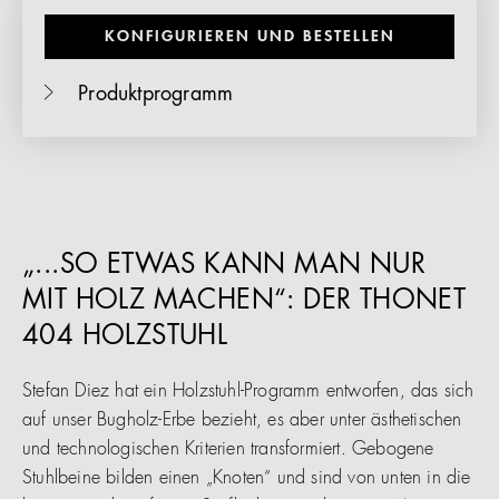
KONFIGURIEREN UND BESTELLEN
Produktprogramm
„...SO ETWAS KANN MAN NUR
MIT HOLZ MACHEN“: DER THONET
404 HOLZSTUHL
Stefan Diez hat ein Holzstuhl-Programm entworfen, das sich
auf unser Bugholz-Erbe bezieht, es aber unter ästhetischen
und technologischen Kriterien transformiert. Gebogene
Stuhlbeine bilden einen „Knoten“ und sind von unten in die