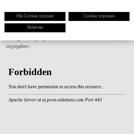
Alle Produkte werden auftragsbezogen gefertigt. Bitte
beachten Sie, dass die Lieferzeit nach Auftragsbestätigung
Alle Cookies zulassen
Cookies anpassen
in der Regel 4 bis 8 Wochen ab Werk beträgt. Ihren
Ablehnen
genauen Liefertermin entnehmen Sie der
Auftragsbestätigung - dieser wird in Kalenderwochen (KW)
angegeben.