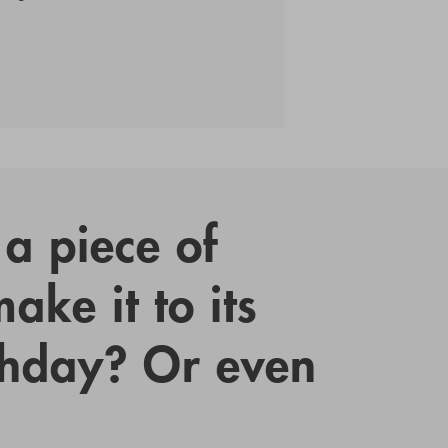
a piece of
ake it to its
thday? Or even