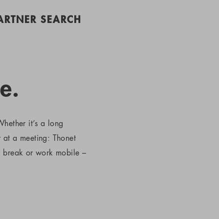
PARTNER SEARCH
e.
hether it’s a long
r at a meeting: Thonet
k break or work mobile –