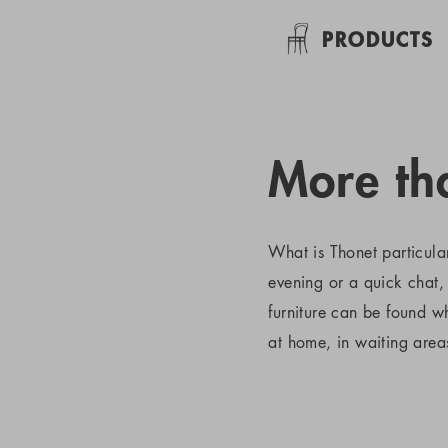
PRODUCTS
More tha
What is Thonet particula
evening or a quick chat, 
furniture can be found 
at home, in waiting areas