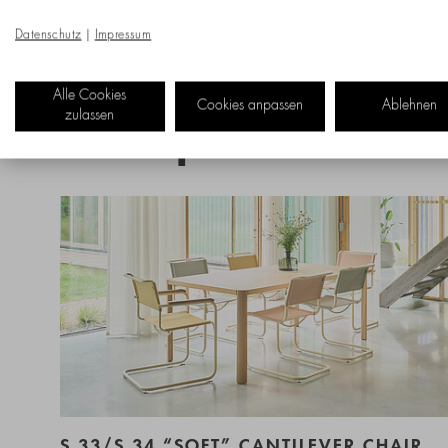
Datenschutz
|
Impressum
Alle Cookies
Cookies anpassen
Ablehnen
zulassen
New products
S 33/S 34 “SOFT” CANTILEVER CHAIR