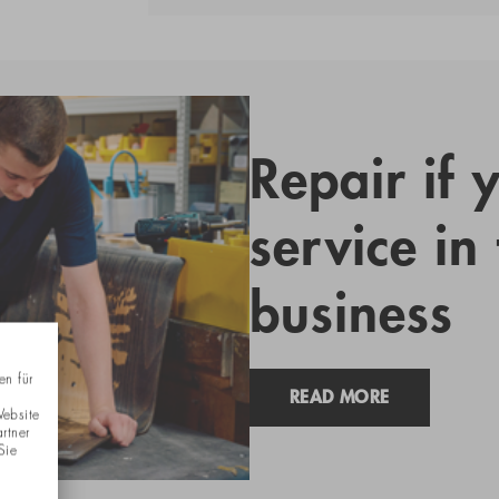
Repair if 
service in
business
en für
READ MORE
Website
rtner
Sie