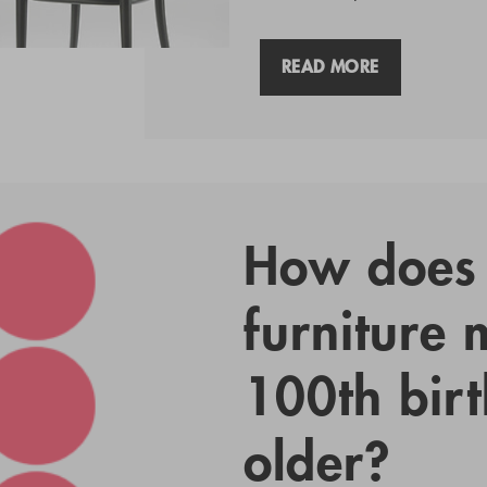
READ MORE
How does 
furniture m
100th bir
older?