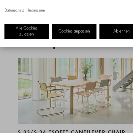
Datenschutz
|
Impressum
Alle Cookies
Cookies anpassen
Ablehnen
zulassen
New products
S 33/S 34 “SOFT” CANTILEVER CHAIR