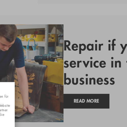
Repair if 
service in
business
en für
READ MORE
Website
rtner
Sie