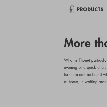
PRODUCTS
More tha
What is Thonet particula
evening or a quick chat, 
furniture can be found 
at home, in waiting areas