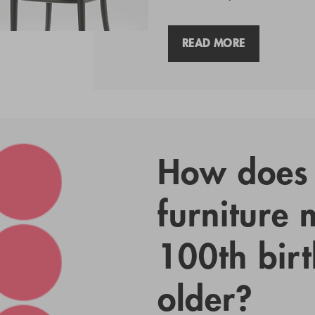
READ MORE
How does 
furniture m
100th bir
older?