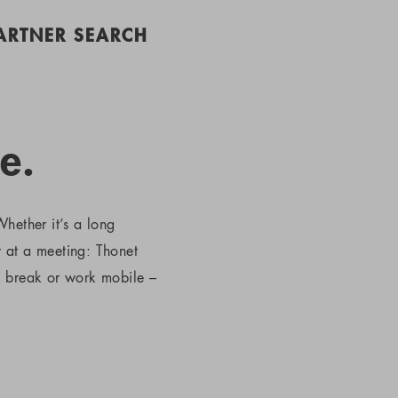
PARTNER SEARCH
e.
hether it’s a long
r at a meeting: Thonet
k break or work mobile –