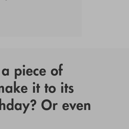
a piece of
ake it to its
thday? Or even