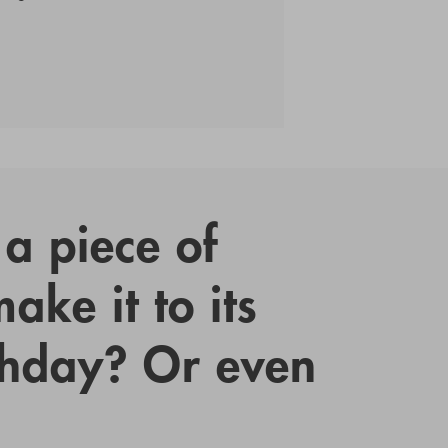
a piece of
ake it to its
thday? Or even