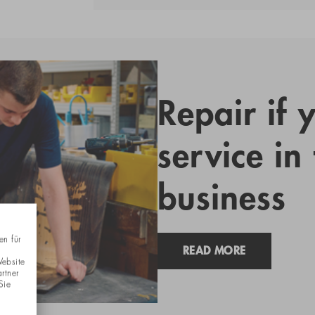
Repair if 
service in
business
en für
READ MORE
Website
rtner
Sie