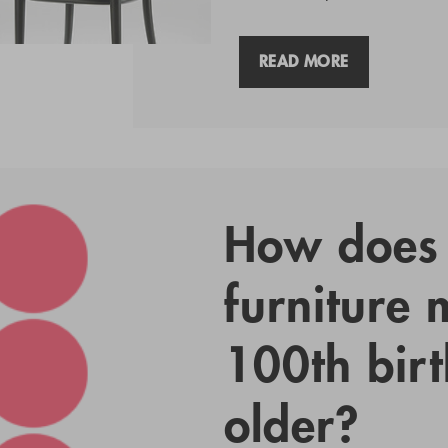
READ MORE
How does 
furniture m
100th bir
older?