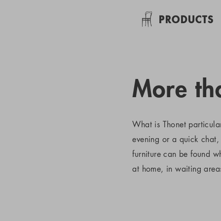
PRODUCTS
More tha
What is Thonet particula
evening or a quick chat, 
furniture can be found 
at home, in waiting areas