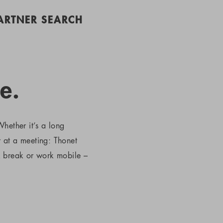
PARTNER SEARCH
e.
hether it’s a long
r at a meeting: Thonet
k break or work mobile –