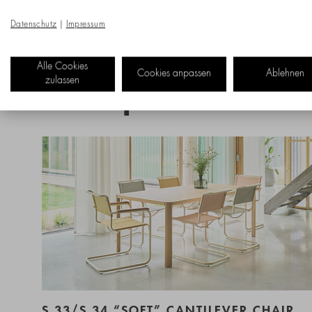
Datenschutz
|
Impressum
Alle Cookies
Cookies anpassen
Ablehnen
zulassen
New products
S 33/S 34 “SOFT” CANTILEVER CHAIR