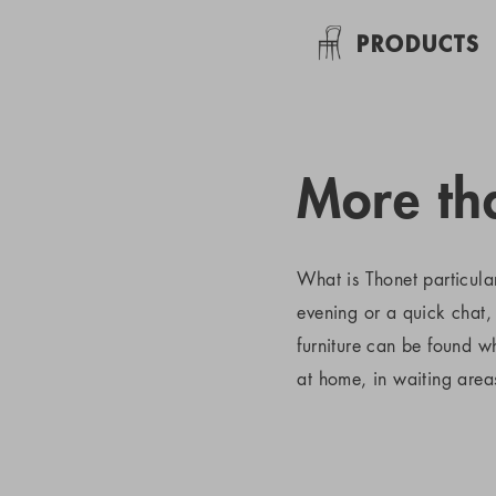
PRODUCTS
More tha
What is Thonet particula
evening or a quick chat, 
furniture can be found 
at home, in waiting areas