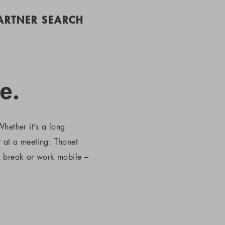
PARTNER SEARCH
e.
hether it’s a long
r at a meeting: Thonet
k break or work mobile –