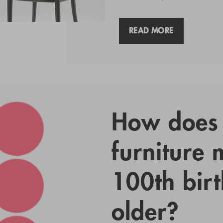
READ MORE
How does 
furniture m
100th bir
older?