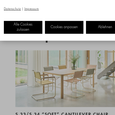
Datenschutz
|
Impressum
Alle Cookies
Cookies anpassen
Ablehnen
zulassen
New products
S 33/S 34 “SOFT” CANTILEVER CHAIR