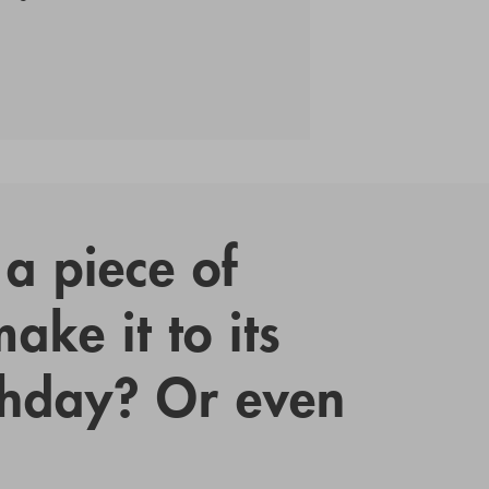
a piece of
ake it to its
thday? Or even