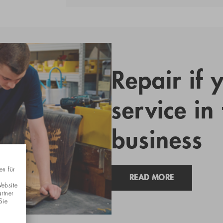
Repair if 
service in
business
en für
READ MORE
Website
rtner
Sie