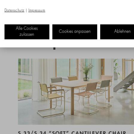
Datenschutz
|
Impressum
Alle Cookies
Cookies anpassen
Ablehnen
zulassen
New products
S 33/S 34 “SOFT” CANTILEVER CHAIR