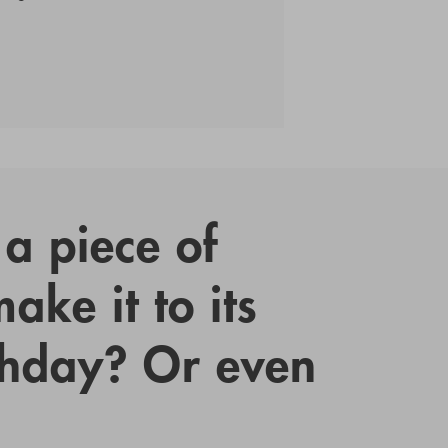
a piece of
ake it to its
thday? Or even