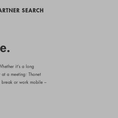
PARTNER SEARCH
e.
hether it’s a long
r at a meeting: Thonet
k break or work mobile –