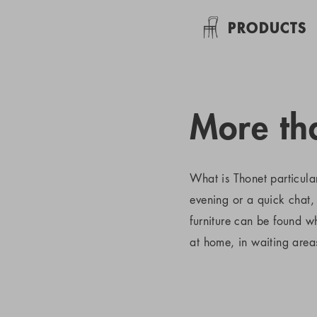
PRODUCTS
More tha
What is Thonet particula
evening or a quick chat, 
furniture can be found 
at home, in waiting areas