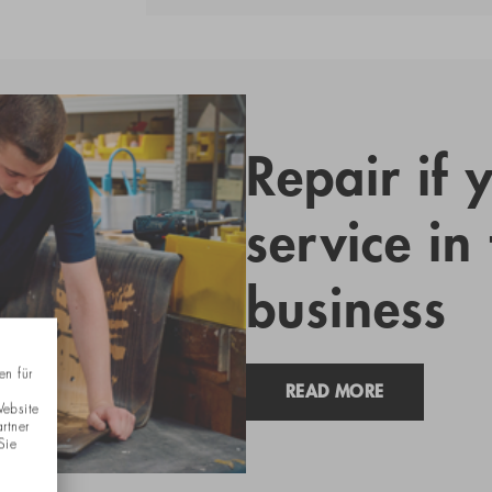
Repair if 
service in
business
en für
READ MORE
Website
rtner
Sie