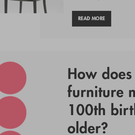
READ MORE
How does 
furniture m
100th bir
older?