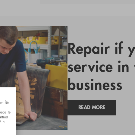
Repair if 
service in
business
en für
READ MORE
Website
rtner
Sie