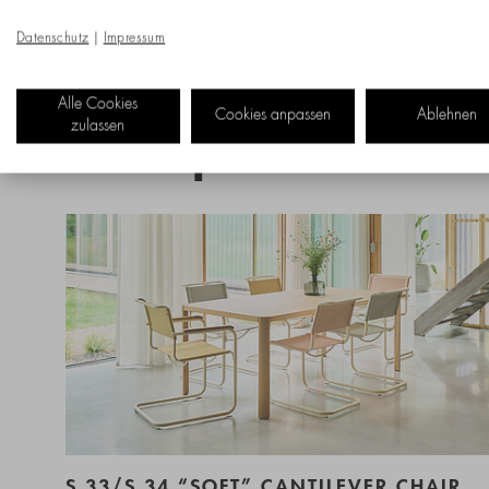
Datenschutz
|
Impressum
Alle Cookies
Cookies anpassen
Ablehnen
zulassen
New products
S 33/S 34 “SOFT” CANTILEVER CHAIR