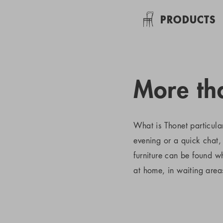
PRODUCTS
More tha
What is Thonet particula
evening or a quick chat, 
furniture can be found 
at home, in waiting areas