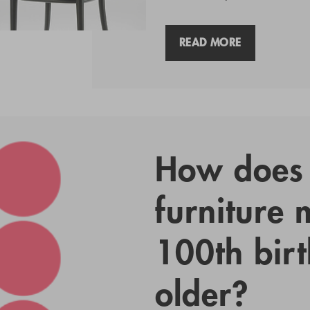
READ MORE
How does 
furniture m
100th bir
older?