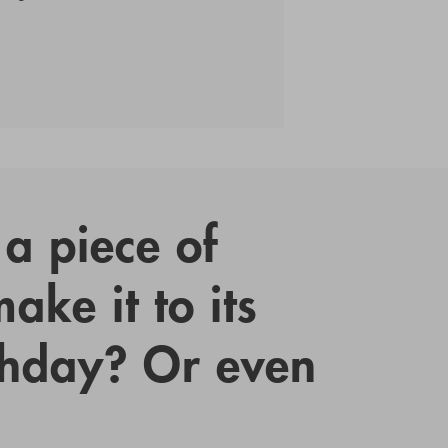
a piece of
ake it to its
thday? Or even