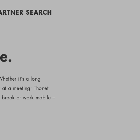
PARTNER SEARCH
e.
hether it’s a long
r at a meeting: Thonet
k break or work mobile –