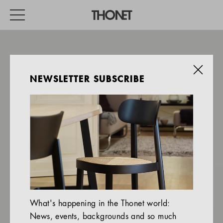
NEWSLETTER SUBSCRIBE
WORK
HOME
EVENTS
HOSPITALITY
ALL PRODUCTS
Magazine
What's happening in the Thonet world:
Services
News, events, backgrounds and so much