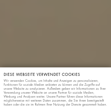
DIESE WEBSEITE VERWENDET COOKIES
Wir verwenden Cookies, um Inhalte und Anzeigen zu personalisieren,
Funktionen für soziale Medien anbieten zu können und die Zugriffe auf
unsere Website zu analysieren. Außerdem geben wir Informationen zu Ihrer
Verwendung unserer Website an unsere Partner für soziale Medien,
Werbung und Analysen weiter. Unsere Partner führen diese Informationen
möglicherweise mit weiteren Daten zusammen, die Sie ihnen bereitgestellt
haben oder die sie im Rahmen Ihrer Nutzung der Dienste gesammelt haben.