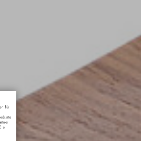
en für
Website
rtner
Sie