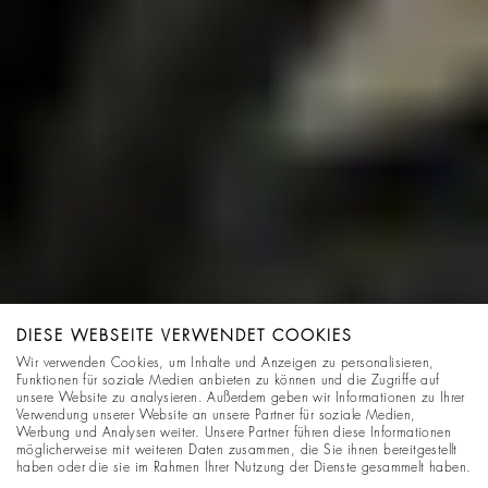
DIESE WEBSEITE VERWENDET COOKIES
Wir verwenden Cookies, um Inhalte und Anzeigen zu personalisieren,
Funktionen für soziale Medien anbieten zu können und die Zugriffe auf
unsere Website zu analysieren. Außerdem geben wir Informationen zu Ihrer
Verwendung unserer Website an unsere Partner für soziale Medien,
Werbung und Analysen weiter. Unsere Partner führen diese Informationen
möglicherweise mit weiteren Daten zusammen, die Sie ihnen bereitgestellt
haben oder die sie im Rahmen Ihrer Nutzung der Dienste gesammelt haben.