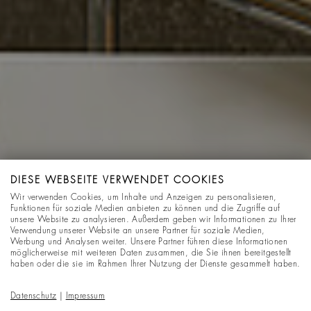
DIESE WEBSEITE VERWENDET COOKIES
Wir verwenden Cookies, um Inhalte und Anzeigen zu personalisieren,
Funktionen für soziale Medien anbieten zu können und die Zugriffe auf
unsere Website zu analysieren. Außerdem geben wir Informationen zu Ihrer
Verwendung unserer Website an unsere Partner für soziale Medien,
Werbung und Analysen weiter. Unsere Partner führen diese Informationen
möglicherweise mit weiteren Daten zusammen, die Sie ihnen bereitgestellt
haben oder die sie im Rahmen Ihrer Nutzung der Dienste gesammelt haben.
Datenschutz
|
Impressum