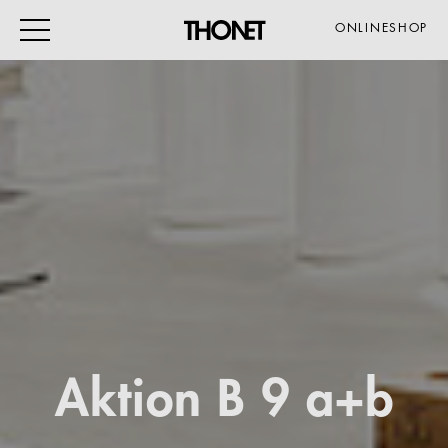
ONLINESHOP
ARBEITEN
WOHNEN
VERANSTALTUNG
GASTRO & HOTEL
ALLE PRODUKTE
Magazin
Aktion B 9 a+b
Service