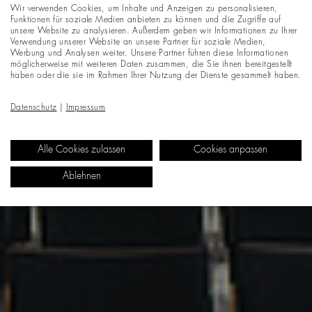
Wir verwenden Cookies, um Inhalte und Anzeigen zu personalisieren,
Funktionen für soziale Medien anbieten zu können und die Zugriffe auf
unsere Website zu analysieren. Außerdem geben wir Informationen zu Ihrer
Verwendung unserer Website an unsere Partner für soziale Medien,
Werbung und Analysen weiter. Unsere Partner führen diese Informationen
möglicherweise mit weiteren Daten zusammen, die Sie ihnen bereitgestellt
haben oder die sie im Rahmen Ihrer Nutzung der Dienste gesammelt haben.
Datenschutz
|
Impressum
Alle Cookies zulassen
Cookies anpassen
Ablehnen