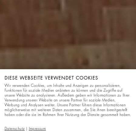
DIESE WEBSEITE VERWENDET COOKIES
Wir verwenden Cookies, um Inhalte und Anzeigen zu personalisieren,
Funktionen für soziale Medien anbieten zu können und die Zugriffe auf
unsere Website zu analysieren. Außerdem geben wir Informationen zu Ihrer
Verwendung unserer Website an unsere Partner für soziale Medien,
Werbung und Analysen weiter. Unsere Partner führen diese Informationen
möglicherweise mit weiteren Daten zusammen, die Sie ihnen bereitgestellt
haben oder die sie im Rahmen Ihrer Nutzung der Dienste gesammelt haben.
Datenschutz
|
Impressum