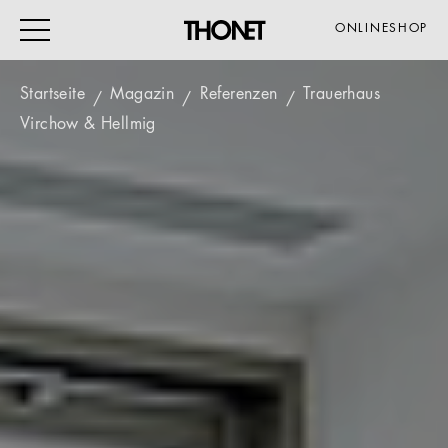
ONLINESHOP
Startseite
Magazin
Referenzen
Trauerhaus
Virchow & Hellmig
ARBEITEN
WOHNEN
VERANSTALTUNG
GASTRO & HOTEL
ALLE PRODUKTE
Magazin
Service